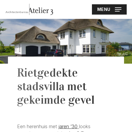
Skip
to
MENU
main
content
Rietgedekte
stadsvilla met
gekeimde gevel
Een herenhuis met
jaren ’30
looks